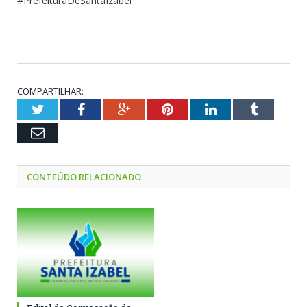
#PrefeituraDeSantaIzabel
COMPARTILHAR:
Twitter
Facebook
Google+
Pinterest
LinkedIn
Tumblr
Email
CONTEÚDO RELACIONADO