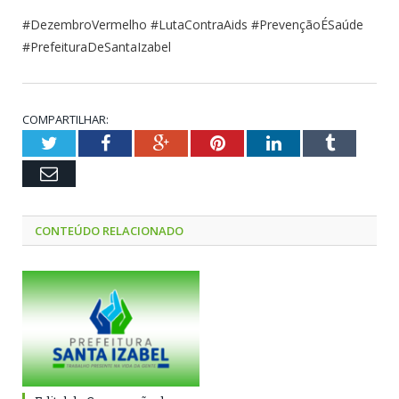
#DezembroVermelho #LutaContraAids #PrevençãoÉSaúde
#PrefeituraDeSantaIzabel
COMPARTILHAR:
Twitter
Facebook
Google+
Pinterest
LinkedIn
Tumblr
Email
CONTEÚDO RELACIONADO