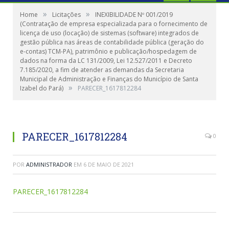
»
»
Home
Licitações
INEXIBILIDADE Nº 001/2019
(Contratação de empresa especializada para o fornecimento de
licença de uso (locação) de sistemas (software) integrados de
gestão pública nas áreas de contabilidade pública (geração do
e-contas) TCM-PA), patrimônio e publicação/hospedagem de
dados na forma da LC 131/2009, Lei 12.527/2011 e Decreto
7.185/2020, a fim de atender as demandas da Secretaria
Municipal de Administração e Finanças do Município de Santa
»
Izabel do Pará)
PARECER_1617812284
PARECER_1617812284
0
POR
ADMINISTRADOR
EM
6 DE MAIO DE 2021
PARECER_1617812284