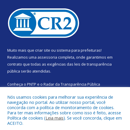
Muito mais que
criar site
ou
sistema para prefeituras
!
Realizamos uma
assessoria
completa, onde garantimos em
contrato que todas as exigências das
leis de transparência
pública
serão atendidas.
Conheça o
PNTP
e o
Radar da Transparência Pública
Nós usamos cookies para melhorar sua experiência de
navegação no portal. Ao utilizar nosso portal, você
concorda com a política de monitoramento de cookies.
Para ter mais informações sobre como isso é feito, acesse
Todos os direitos reservados a Prefeitura Municipal de Santa
Política de cookies (
Leia mais
). Se você concorda, clique em
Izabel do Pará.
ACEITO.