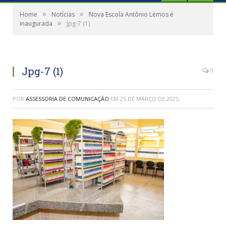
»
»
Home
Notícias
Nova Escola Antônio Lemos é
»
inaugurada
Jpg-7 (1)
Jpg-7 (1)
0
POR
ASSESSORIA DE COMUNICAÇÃO
EM
25 DE MARÇO DE 2025