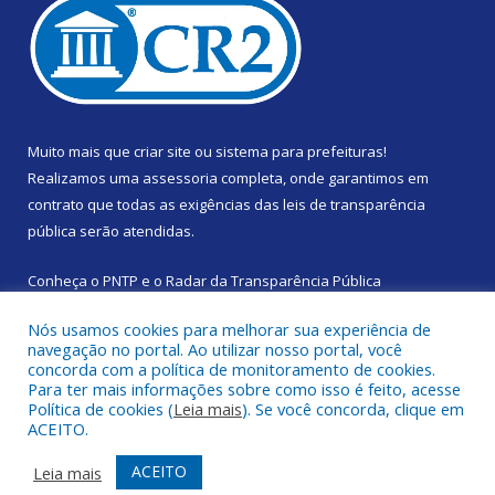
Muito mais que
criar site
ou
sistema para prefeituras
!
Realizamos uma
assessoria
completa, onde garantimos em
contrato que todas as exigências das
leis de transparência
pública
serão atendidas.
Conheça o
PNTP
e o
Radar da Transparência Pública
Nós usamos cookies para melhorar sua experiência de
navegação no portal. Ao utilizar nosso portal, você
concorda com a política de monitoramento de cookies.
Para ter mais informações sobre como isso é feito, acesse
Todos os direitos reservados a Prefeitura Municipal de Santa
Política de cookies (
Leia mais
). Se você concorda, clique em
Izabel do Pará.
ACEITO.
Mapa do Site
Acessar Área Administrativa
ACEITO
Leia mais
Acessar Webmail