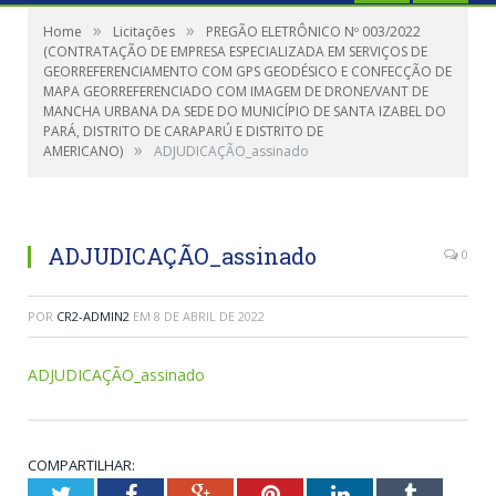
»
»
Home
Licitações
PREGÃO ELETRÔNICO Nº 003/2022
(CONTRATAÇÃO DE EMPRESA ESPECIALIZADA EM SERVIÇOS DE
GEORREFERENCIAMENTO COM GPS GEODÉSICO E CONFECÇÃO DE
MAPA GEORREFERENCIADO COM IMAGEM DE DRONE/VANT DE
MANCHA URBANA DA SEDE DO MUNICÍPIO DE SANTA IZABEL DO
PARÁ, DISTRITO DE CARAPARÚ E DISTRITO DE
»
AMERICANO)
ADJUDICAÇÃO_assinado
ADJUDICAÇÃO_assinado
0
POR
CR2-ADMIN2
EM
8 DE ABRIL DE 2022
ADJUDICAÇÃO_assinado
COMPARTILHAR:
Twitter
Facebook
Google+
Pinterest
LinkedIn
Tumblr