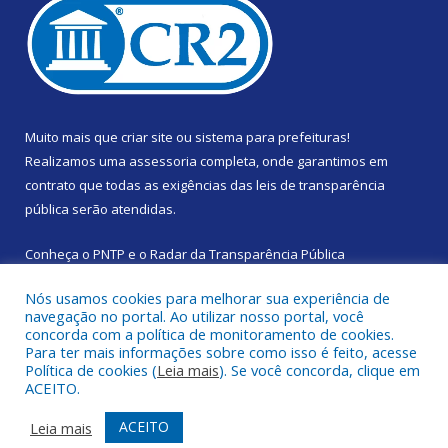
Muito mais que
criar site
ou
sistema para prefeituras
!
Realizamos uma
assessoria
completa, onde garantimos em
contrato que todas as exigências das
leis de transparência
pública
serão atendidas.
Conheça o
PNTP
e o
Radar da Transparência Pública
Nós usamos cookies para melhorar sua experiência de
navegação no portal. Ao utilizar nosso portal, você
concorda com a política de monitoramento de cookies.
Para ter mais informações sobre como isso é feito, acesse
Todos os direitos reservados a Prefeitura Municipal de Santa
Política de cookies (
Leia mais
). Se você concorda, clique em
Izabel do Pará.
ACEITO.
Mapa do Site
Acessar Área Administrativa
ACEITO
Leia mais
Acessar Webmail