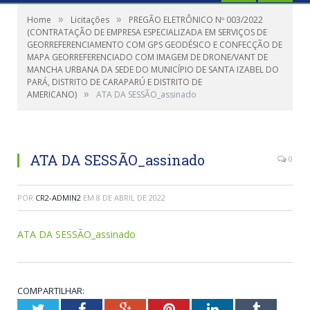
»
»
Home
Licitações
PREGÃO ELETRÔNICO Nº 003/2022
(CONTRATAÇÃO DE EMPRESA ESPECIALIZADA EM SERVIÇOS DE
GEORREFERENCIAMENTO COM GPS GEODÉSICO E CONFECÇÃO DE
MAPA GEORREFERENCIADO COM IMAGEM DE DRONE/VANT DE
MANCHA URBANA DA SEDE DO MUNICÍPIO DE SANTA IZABEL DO
PARÁ, DISTRITO DE CARAPARÚ E DISTRITO DE
»
AMERICANO)
ATA DA SESSÃO_assinado
ATA DA SESSÃO_assinado
0
POR
CR2-ADMIN2
EM
8 DE ABRIL DE 2022
ATA DA SESSÃO_assinado
COMPARTILHAR:
Twitter
Facebook
Google+
Pinterest
LinkedIn
Tumblr