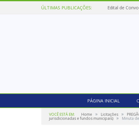
ÚLTIMAS PUBLICAÇÕES:
Edital de Convo
PÁGINA INICIAL
O
»
»
VOCÊ ESTÁ EM:
Home
Licitações
PREGÃO
»
jurisdicionadas e fundos municipais)
Minuta de