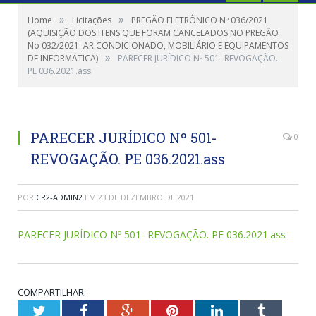
»
»
Home
Licitações
PREGÃO ELETRÔNICO Nº 036/2021
(AQUISIÇÃO DOS ITENS QUE FORAM CANCELADOS NO PREGÃO
No 032/2021: AR CONDICIONADO, MOBILIÁRIO E EQUIPAMENTOS
»
DE INFORMÁTICA)
PARECER JURÍDICO Nº 501- REVOGAÇÃO.
PE 036.2021.ass
PARECER JURÍDICO Nº 501-
0
REVOGAÇÃO. PE 036.2021.ass
POR
CR2-ADMIN2
EM
23 DE DEZEMBRO DE 2021
PARECER JURÍDICO Nº 501- REVOGAÇÃO. PE 036.2021.ass
COMPARTILHAR:
Twitter
Facebook
Google+
Pinterest
LinkedIn
Tumblr