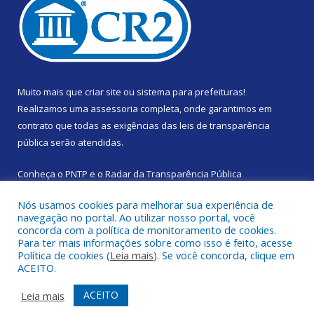
Muito mais que
criar site
ou
sistema para prefeituras
!
Realizamos uma
assessoria
completa, onde garantimos em
contrato que todas as exigências das
leis de transparência
pública
serão atendidas.
Conheça o
PNTP
e o
Radar da Transparência Pública
Nós usamos cookies para melhorar sua experiência de
navegação no portal. Ao utilizar nosso portal, você
concorda com a política de monitoramento de cookies.
Para ter mais informações sobre como isso é feito, acesse
Todos os direitos reservados a Prefeitura Municipal de Santa
Política de cookies (
Leia mais
). Se você concorda, clique em
Izabel do Pará.
ACEITO.
Mapa do Site
Acessar Área Administrativa
ACEITO
Leia mais
Acessar Webmail