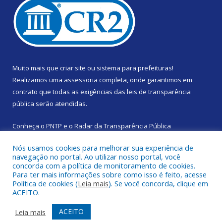
Muito mais que
criar site
ou
sistema para prefeituras
!
Realizamos uma
assessoria
completa, onde garantimos em
contrato que todas as exigências das
leis de transparência
pública
serão atendidas.
Conheça o
PNTP
e o
Radar da Transparência Pública
Nós usamos cookies para melhorar sua experiência de
navegação no portal. Ao utilizar nosso portal, você
concorda com a política de monitoramento de cookies.
Para ter mais informações sobre como isso é feito, acesse
Todos os direitos reservados a Prefeitura Municipal de Santa
Política de cookies (
Leia mais
). Se você concorda, clique em
Izabel do Pará.
ACEITO.
Mapa do Site
Acessar Área Administrativa
ACEITO
Leia mais
Acessar Webmail