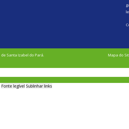
g
l
C
 de Santa Izabel do Pará.
Mapa do Si
Fonte legível
Sublinhar links