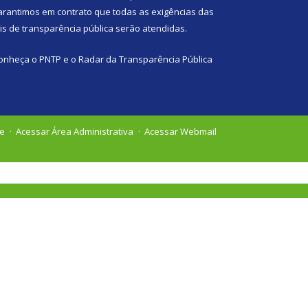
arantimos em contrato que todas as exigências das
eis de transparência pública
serão atendidas.
onheça o
PNTP
e o
Radar da Transparência Pública
te
Acessar Área Administrativa
Acessar Webmail