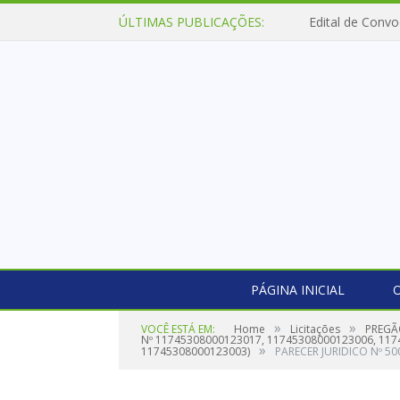
ÚLTIMAS PUBLICAÇÕES:
Edital de Convo
PÁGINA INICIAL
O
»
»
VOCÊ ESTÁ EM:
Home
Licitações
PREGÃO
Nº 11745308000123017, 11745308000123006, 117
»
11745308000123003)
PARECER JURIDICO Nº 50