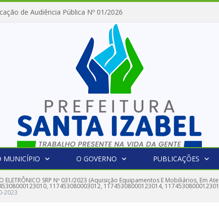
cação de Audiência Pública Nº 01/2026
 MUNICÍPIO
O GOVERNO
PUBLICAÇÕES
 ELETRÔNICO SRP Nº 031/2023 (Aquisição Equipamentos E Mobiliários, Em At
45308000123010, 117453080003012, 11745308000123014, 1174530800012301
0-2023