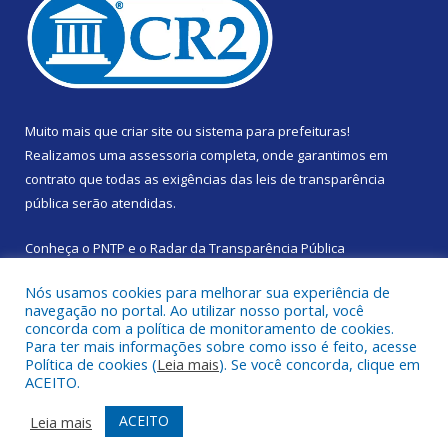
Muito mais que
criar site
ou
sistema para prefeituras
!
Realizamos uma
assessoria
completa, onde garantimos em
contrato que todas as exigências das
leis de transparência
pública
serão atendidas.
Conheça o
PNTP
e o
Radar da Transparência Pública
Nós usamos cookies para melhorar sua experiência de
navegação no portal. Ao utilizar nosso portal, você
concorda com a política de monitoramento de cookies.
Para ter mais informações sobre como isso é feito, acesse
Todos os direitos reservados a Prefeitura Municipal de Santa
Política de cookies (
Leia mais
). Se você concorda, clique em
Izabel do Pará.
ACEITO.
Mapa do Site
Acessar Área Administrativa
ACEITO
Leia mais
Acessar Webmail