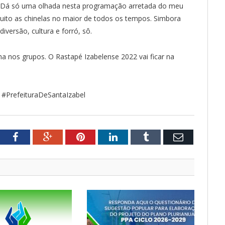
! Dá só uma olhada nesta programação arretada do meu
muito as chinelas no maior de todos os tempos. Simbora
diversão, cultura e forró, sô.
lha nos grupos. O Rastapé Izabelense 2022 vai ficar na
#PrefeituraDeSantaIzabel
tter
Facebook
Google+
Pinterest
LinkedIn
Tumblr
Email