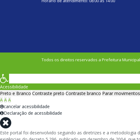
Horário de atendimento: 08:00 às 14:00
Todos os direitos reservados a Prefeitura Municipal
Acessibilidade
Preto e Branco
Contraste preto
Contraste branco
Parar movimentos
A
A
A
cancelar acessibilidade
Declaração de acessibilidade
Este portal foi desenvolvido seguindo as diretrizes e a metodolog
exigências do decreto 5.296, publicado em dezembro de 2004, que tor