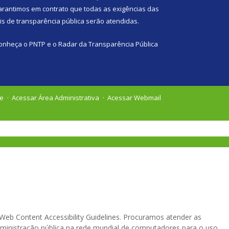
arantimos em contrato que todas as exigências das
eis de transparência pública
serão atendidas.
onheça o
PNTP
e o
Radar da Transparência Pública
te
Acessar Área Administrativa
Acessar Webmail
eb Content Accessibility Guidelines. Procuramos atender as
 administração pública na rede mundial de computadores para o uso