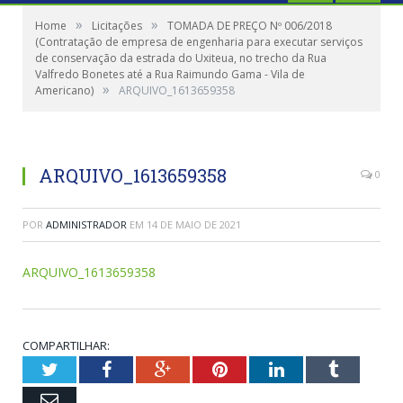
»
»
Home
Licitações
TOMADA DE PREÇO Nº 006/2018
(Contratação de empresa de engenharia para executar serviços
de conservação da estrada do Uxiteua, no trecho da Rua
Valfredo Bonetes até a Rua Raimundo Gama - Vila de
»
Americano)
ARQUIVO_1613659358
ARQUIVO_1613659358
0
POR
ADMINISTRADOR
EM
14 DE MAIO DE 2021
ARQUIVO_1613659358
COMPARTILHAR:
Twitter
Facebook
Google+
Pinterest
LinkedIn
Tumblr
Email