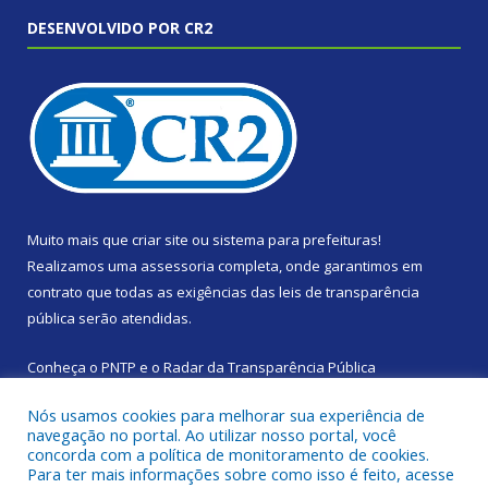
DESENVOLVIDO POR CR2
Muito mais que
criar site
ou
sistema para prefeituras
!
Realizamos uma
assessoria
completa, onde garantimos em
contrato que todas as exigências das
leis de transparência
pública
serão atendidas.
Conheça o
PNTP
e o
Radar da Transparência Pública
Nós usamos cookies para melhorar sua experiência de
navegação no portal. Ao utilizar nosso portal, você
concorda com a política de monitoramento de cookies.
Para ter mais informações sobre como isso é feito, acesse
Todos os direitos reservados a Prefeitura Municipal de Santa