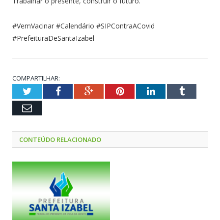
Trabalhar o presente, construir o futuro.
#VemVacinar #Calendário #SIPContraACovid
#PrefeituraDeSantaIzabel
COMPARTILHAR:
Twitter
Facebook
Google+
Pinterest
LinkedIn
Tumblr
Email
CONTEÚDO RELACIONADO