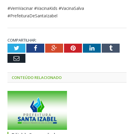
#VemVacinar #VacinaKids #VacinaSalva
#PrefeituraDeSantaIzabel
COMPARTILHAR:
Twitter
Facebook
Google+
Pinterest
LinkedIn
Tumblr
Email
CONTEÚDO RELACIONADO