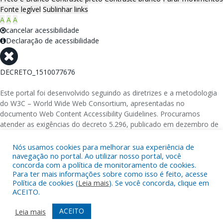
Fonte legível
Sublinhar links
A
A
A
cancelar acessibilidade
Declaração de acessibilidade
DECRETO_1510077676
Este portal foi desenvolvido seguindo as diretrizes e a metodologia
do W3C – World Wide Web Consortium, apresentadas no
documento Web Content Accessibility Guidelines. Procuramos
atender as exigências do decreto 5.296, publicado em dezembro de
2004, que torna obrigatória a acessibilidade nos portais e sítios
eletrônicos da administração pública na rede mundial de
Nós usamos cookies para melhorar sua experiência de
computadores para o uso das pessoas com necessidades especiais,
navegação no portal. Ao utilizar nosso portal, você
concorda com a política de monitoramento de cookies.
garantindo-lhes o pleno acesso aos conteúdos disponíveis.
Para ter mais informações sobre como isso é feito, acesse
Política de cookies (
Leia mais
). Se você concorda, clique em
Além de validações automáticas, foram realizados testes em
ACEITO.
diversos navegadores e através do utilitário de acesso a Internet do
DOSVOX, sistema operacional destinado deficientes visuais.
ACEITO
Leia mais