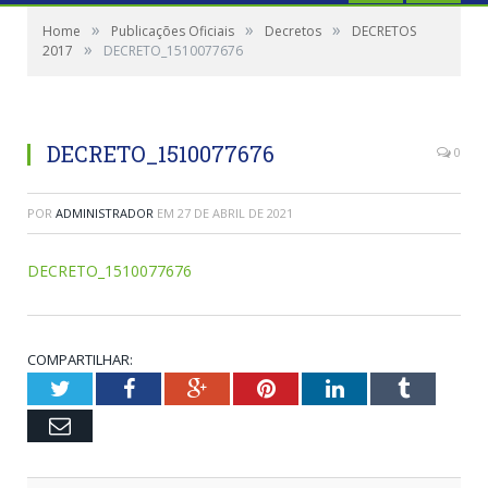
»
»
»
Home
Publicações Oficiais
Decretos
DECRETOS
»
2017
DECRETO_1510077676
DECRETO_1510077676
0
POR
ADMINISTRADOR
EM
27 DE ABRIL DE 2021
DECRETO_1510077676
COMPARTILHAR:
Twitter
Facebook
Google+
Pinterest
LinkedIn
Tumblr
Email