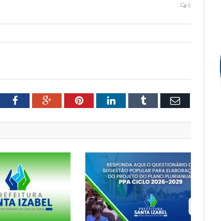
0
tter
Facebook
Google+
Pinterest
LinkedIn
Tumblr
Email