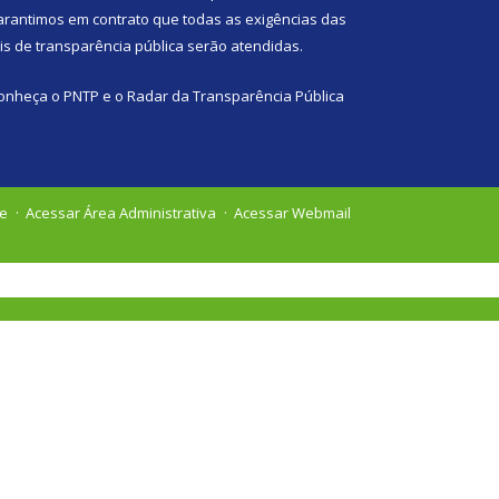
arantimos em contrato que todas as exigências das
eis de transparência pública
serão atendidas.
onheça o
PNTP
e o
Radar da Transparência Pública
te
Acessar Área Administrativa
Acessar Webmail