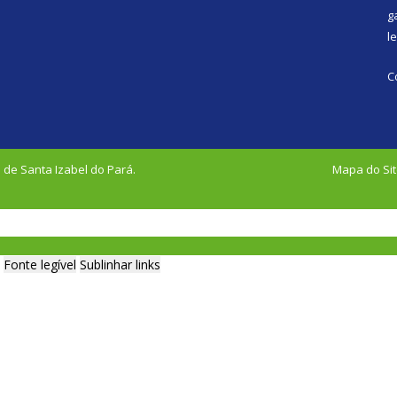
g
l
C
 de Santa Izabel do Pará.
Mapa do Si
Fonte legível
Sublinhar links