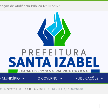
2026
 MUNICÍPIO
O GOVERNO
PUBLICAÇÕES
»
»
»
Decretos
DECRETOS 2017
DECRETO_1510080448