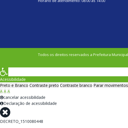
Horário de atendimento: 08:00 às 14:00
Todos os direitos reservados a Prefeitura Municipal
Acessibilidade
Preto e Branco
Contraste preto
Contraste branco
Parar movimentos
A
A
A
cancelar acessibilidade
Declaração de acessibilidade
DECRETO_1510080448