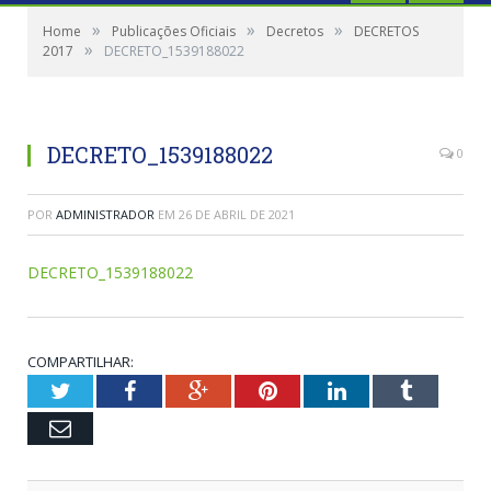
»
»
»
Home
Publicações Oficiais
Decretos
DECRETOS
»
2017
DECRETO_1539188022
DECRETO_1539188022
0
POR
ADMINISTRADOR
EM
26 DE ABRIL DE 2021
DECRETO_1539188022
COMPARTILHAR:
Twitter
Facebook
Google+
Pinterest
LinkedIn
Tumblr
Email