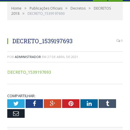
»
»
»
Home
Publicações Oficiais
Decretos
DECRETOS
»
2018
DECRETO_1539197693
DECRETO_1539197693
0
POR
ADMINISTRADOR
EM
27 DE ABRIL DE 2021
DECRETO_1539197693
COMPARTILHAR:
Twitter
Facebook
Google+
Pinterest
LinkedIn
Tumblr
Email