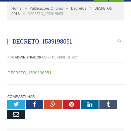
»
»
»
Home
Publicações Oficiais
Decretos
DECRETOS
»
2018
DECRETO_1539198051
DECRETO_1539198051
0
POR
ADMINISTRADOR
EM
27 DE ABRIL DE 2021
DECRETO_1539198051
COMPARTILHAR:
Twitter
Facebook
Google+
Pinterest
LinkedIn
Tumblr
Email