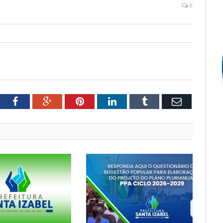
0
tter
Facebook
Google+
Pinterest
LinkedIn
Tumblr
Email