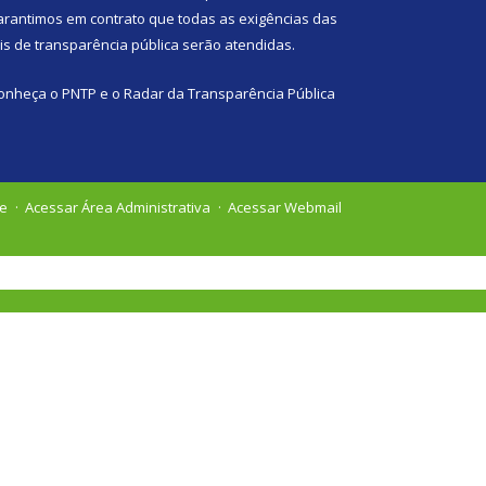
arantimos em contrato que todas as exigências das
eis de transparência pública
serão atendidas.
onheça o
PNTP
e o
Radar da Transparência Pública
te
Acessar Área Administrativa
Acessar Webmail