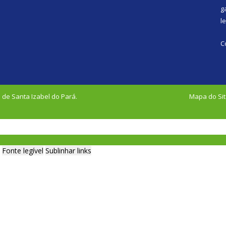
g
l
C
 de Santa Izabel do Pará.
Mapa do Si
Fonte legível
Sublinhar links