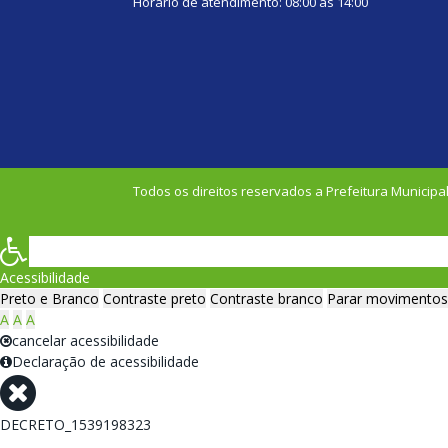
Horário de atendimento: 08:00 às 14:00
Todos os direitos reservados a Prefeitura Municipal
Acessibilidade
Preto e Branco
Contraste preto
Contraste branco
Parar movimentos
A
A
A
cancelar acessibilidade
Declaração de acessibilidade
DECRETO_1539198323