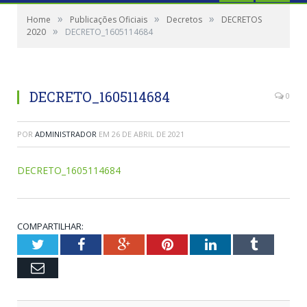
»
»
»
Home
Publicações Oficiais
Decretos
DECRETOS
»
2020
DECRETO_1605114684
DECRETO_1605114684
0
POR
ADMINISTRADOR
EM
26 DE ABRIL DE 2021
DECRETO_1605114684
COMPARTILHAR:
Twitter
Facebook
Google+
Pinterest
LinkedIn
Tumblr
Email