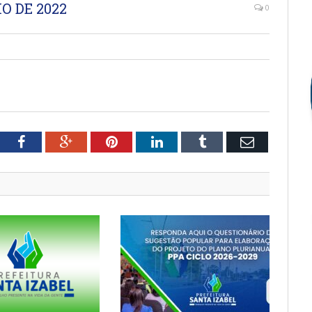
O DE 2022
0
tter
Facebook
Google+
Pinterest
LinkedIn
Tumblr
Email