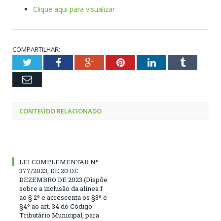
Clique aqui para visualizar
COMPARTILHAR:
Twitter
Facebook
Google+
Pinterest
LinkedIn
Tumblr
Email
CONTEÚDO RELACIONADO
LEI COMPLEMENTAR Nº
377/2023, DE 20 DE
DEZEMBRO DE 2023 (Dispõe
sobre a inclusão da alínea f
ao § 2º e acrescenta os §3º e
§4º ao art. 34 do Código
Tributário Municipal, para