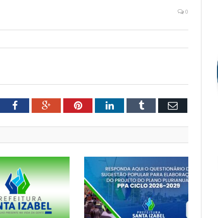
0
tter
Facebook
Google+
Pinterest
LinkedIn
Tumblr
Email