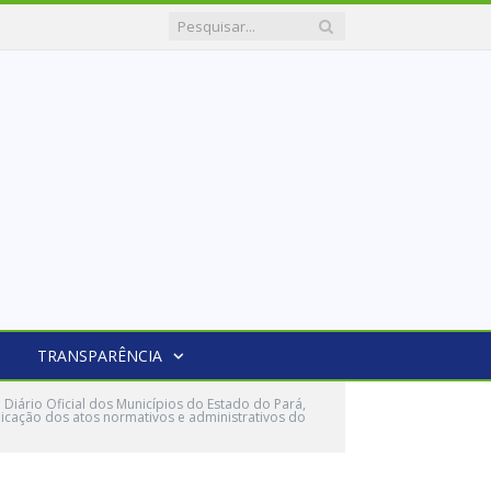
TRANSPARÊNCIA
iário Oficial dos Municípios do Estado do Pará,
icação dos atos normativos e administrativos do