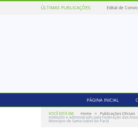
ÚLTIMAS PUBLICAÇÕES:
Edital de Convo
PÁGINA INICIAL
O
»
VOCÊ ESTÁ EM:
Home
Publicações Oficiais
instituído e administrado pela Federação das Ass
Município de Santa Izabel do Pará)