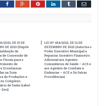
tter
Facebook
Google+
Pinterest
LinkedIn
Tumblr
Email
56/2023, DE 15 DE
LEI Nº 454/2023, DE 12 DE
O DE 2023 (Dispõe
DEZEMBRO DE 2023 (Autoriza o
nstituição de
Poder Executivo Municipal a
a de Concessão de
Repassar Incentivo Financeiro
s Fiscais para o
Adicional aos Agentes
lvimento de
Comunitários de Saúde – ACS e
es Econômicas
aos Agentes de Combate à
das na Zona
Endemias – ACE e Dá Outras
ca de Produções e
Providências)
s no Complexo
iário de Santa Izabel
 Zesi)