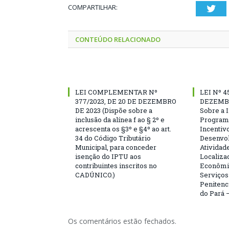
COMPARTILHAR:
Twi
CONTEÚDO RELACIONADO
LEI COMPLEMENTAR Nº
LEI Nº 4
377/2023, DE 20 DE DEZEMBRO
DEZEMBR
DE 2023 (Dispõe sobre a
Sobre a I
inclusão da alínea f ao § 2º e
Program
acrescenta os §3º e §4º ao art.
Incentivo
34 do Código Tributário
Desenvo
Municipal, para conceder
Atividad
isenção do IPTU aos
Localiza
contribuintes inscritos no
Econômi
CADÚNICO.)
Serviço
Penitenc
do Pará –
Os comentários estão fechados.