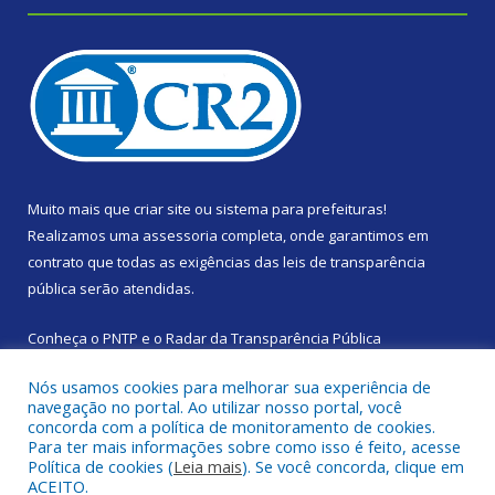
Muito mais que
criar site
ou
sistema para prefeituras
!
Realizamos uma
assessoria
completa, onde garantimos em
contrato que todas as exigências das
leis de transparência
pública
serão atendidas.
Conheça o
PNTP
e o
Radar da Transparência Pública
Nós usamos cookies para melhorar sua experiência de
navegação no portal. Ao utilizar nosso portal, você
concorda com a política de monitoramento de cookies.
Para ter mais informações sobre como isso é feito, acesse
Todos os direitos reservados a Prefeitura Municipal de Santa
Política de cookies (
Leia mais
). Se você concorda, clique em
Izabel do Pará.
ACEITO.