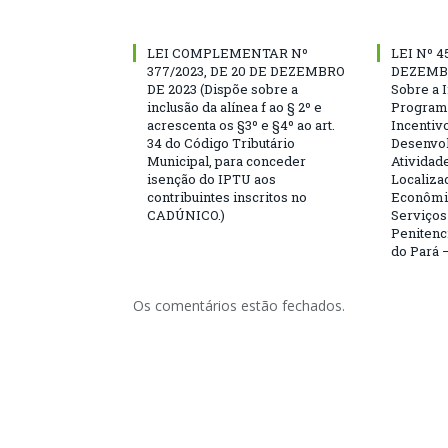
LEI COMPLEMENTAR Nº
LEI Nº 4
377/2023, DE 20 DE DEZEMBRO
DEZEMBR
DE 2023 (Dispõe sobre a
Sobre a I
inclusão da alínea f ao § 2º e
Program
acrescenta os §3º e §4º ao art.
Incentivo
34 do Código Tributário
Desenvo
Municipal, para conceder
Atividad
isenção do IPTU aos
Localiza
contribuintes inscritos no
Econômi
CADÚNICO.)
Serviço
Penitenc
do Pará –
Os comentários estão fechados.