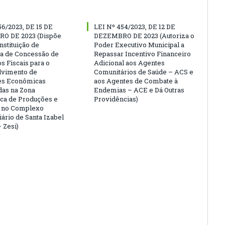
56/2023, DE 15 DE
LEI Nº 454/2023, DE 12 DE
O DE 2023 (Dispõe
DEZEMBRO DE 2023 (Autoriza o
nstituição de
Poder Executivo Municipal a
a de Concessão de
Repassar Incentivo Financeiro
s Fiscais para o
Adicional aos Agentes
lvimento de
Comunitários de Saúde – ACS e
es Econômicas
aos Agentes de Combate à
das na Zona
Endemias – ACE e Dá Outras
ca de Produções e
Providências)
s no Complexo
iário de Santa Izabel
 Zesi)