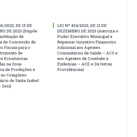
56/2023, DE 15 DE
LEI Nº 454/2023, DE 12 DE
O DE 2023 (Dispõe
DEZEMBRO DE 2023 (Autoriza o
nstituição de
Poder Executivo Municipal a
a de Concessão de
Repassar Incentivo Financeiro
s Fiscais para o
Adicional aos Agentes
lvimento de
Comunitários de Saúde – ACS e
es Econômicas
aos Agentes de Combate à
das na Zona
Endemias – ACE e Dá Outras
ca de Produções e
Providências)
s no Complexo
iário de Santa Izabel
 Zesi)