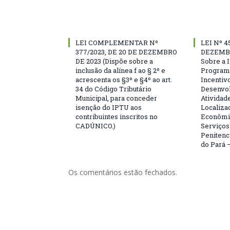
LEI COMPLEMENTAR Nº
LEI Nº 4
377/2023, DE 20 DE DEZEMBRO
DEZEMBR
DE 2023 (Dispõe sobre a
Sobre a I
inclusão da alínea f ao § 2º e
Program
acrescenta os §3º e §4º ao art.
Incentivo
34 do Código Tributário
Desenvo
Municipal, para conceder
Atividad
isenção do IPTU aos
Localiza
contribuintes inscritos no
Econômi
CADÚNICO.)
Serviço
Penitenc
do Pará –
Os comentários estão fechados.