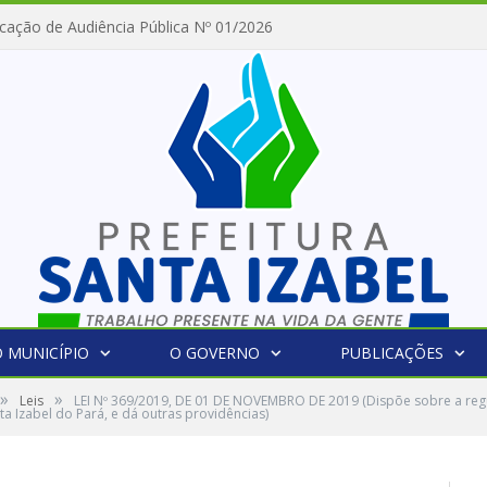
cação de Audiência Pública Nº 01/2026
 MUNICÍPIO
O GOVERNO
PUBLICAÇÕES
»
»
Leis
LEI Nº 369/2019, DE 01 DE NOVEMBRO DE 2019 (Dispõe sobre a regu
a Izabel do Pará, e dá outras providências)