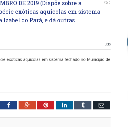
EMBRO DE 2019 (Dispõe sobre a
0
spécie exóticas aquícolas em sistema
Izabel do Pará, e dá outras
LEIS
écie exóticas aquícolas em sistema fechado no Município de
tter
Facebook
Google+
Pinterest
LinkedIn
Tumblr
Email