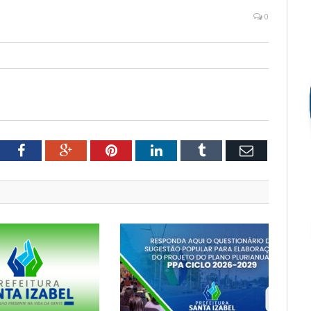
0
tter
Facebook
Google+
Pinterest
LinkedIn
Tumblr
Email