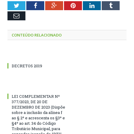
Twitter
Facebook
Google+
Pinterest
LinkedIn
Tumblr
Email
CONTEÚDO RELACIONADO
DECRETOS 2019
LEI COMPLEMENTAR Nº
377/2023, DE 20 DE
DEZEMBRO DE 2023 (Dispõe
sobre a inclusão da alínea f
ao § 2º e acrescenta os §3º e
§4º ao art. 34 do Código
Tributário Municipal, para