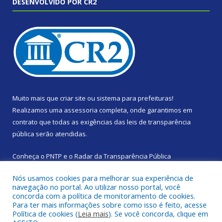
DESENVOLVIDO POR CR2
Muito mais que
criar site
ou
sistema para prefeituras
!
Realizamos uma
assessoria
completa, onde garantimos em
contrato que todas as exigências das
leis de transparência
pública
serão atendidas.
Conheça o
PNTP
e o
Radar da Transparência Pública
Nós usamos cookies para melhorar sua experiência de
navegação no portal. Ao utilizar nosso portal, você
concorda com a política de monitoramento de cookies.
Para ter mais informações sobre como isso é feito, acesse
Todos os direitos reservados a Prefeitura Municipal de Santa
Política de cookies (
Leia mais
). Se você concorda, clique em
Izabel do Pará.