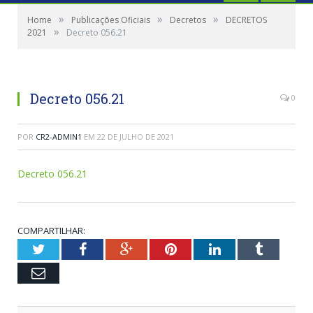
»
»
»
Home
Publicações Oficiais
Decretos
DECRETOS
»
2021
Decreto 056.21
Decreto 056.21
0
POR
CR2-ADMIN1
EM
22 DE JULHO DE 2021
Decreto 056.21
COMPARTILHAR:
Twitter
Facebook
Google+
Pinterest
LinkedIn
Tumblr
Email