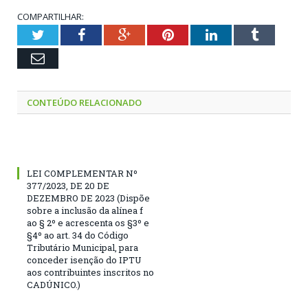
COMPARTILHAR:
Twitter
Facebook
Google+
Pinterest
LinkedIn
Tumblr
Email
CONTEÚDO RELACIONADO
LEI COMPLEMENTAR Nº
377/2023, DE 20 DE
DEZEMBRO DE 2023 (Dispõe
sobre a inclusão da alínea f
ao § 2º e acrescenta os §3º e
§4º ao art. 34 do Código
Tributário Municipal, para
conceder isenção do IPTU
aos contribuintes inscritos no
CADÚNICO.)