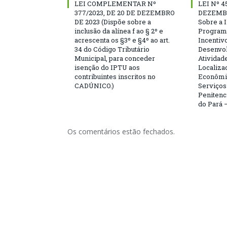
LEI COMPLEMENTAR Nº
LEI Nº 4
377/2023, DE 20 DE DEZEMBRO
DEZEMBR
DE 2023 (Dispõe sobre a
Sobre a I
inclusão da alínea f ao § 2º e
Program
acrescenta os §3º e §4º ao art.
Incentivo
34 do Código Tributário
Desenvo
Municipal, para conceder
Atividad
isenção do IPTU aos
Localiza
contribuintes inscritos no
Econômi
CADÚNICO.)
Serviço
Penitenc
do Pará –
Os comentários estão fechados.