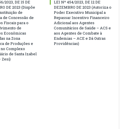
56/2023, DE 15 DE
LEI Nº 454/2023, DE 12 DE
O DE 2023 (Dispõe
DEZEMBRO DE 2023 (Autoriza o
nstituição de
Poder Executivo Municipal a
a de Concessão de
Repassar Incentivo Financeiro
s Fiscais para o
Adicional aos Agentes
lvimento de
Comunitários de Saúde – ACS e
es Econômicas
aos Agentes de Combate à
das na Zona
Endemias – ACE e Dá Outras
ca de Produções e
Providências)
s no Complexo
iário de Santa Izabel
 Zesi)