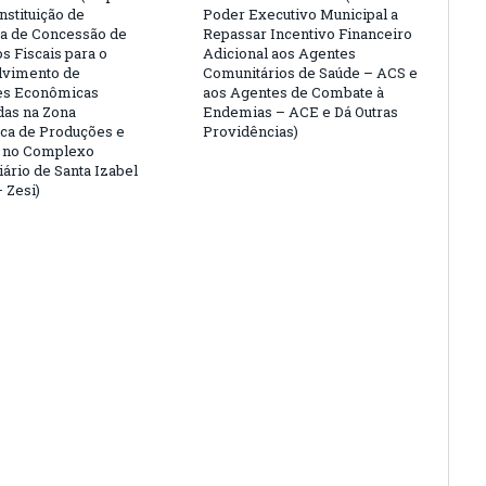
nstituição de
Poder Executivo Municipal a
a de Concessão de
Repassar Incentivo Financeiro
s Fiscais para o
Adicional aos Agentes
lvimento de
Comunitários de Saúde – ACS e
es Econômicas
aos Agentes de Combate à
das na Zona
Endemias – ACE e Dá Outras
ca de Produções e
Providências)
s no Complexo
iário de Santa Izabel
 Zesi)