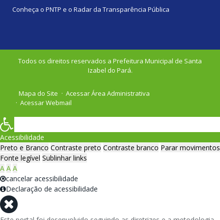
Conheça o
PNTP
e o
Radar da Transparência Pública
Todos os direitos reservados a Prefeitura Municipal de Santa
Izabel do Pará.
Mapa do Site
Acessar Área Administrativa
Acessar Webmail
Acessibilidade
Preto e Branco
Contraste preto
Contraste branco
Parar movimentos
Fonte legível
Sublinhar links
A
A
A
cancelar acessibilidade
Declaração de acessibilidade
Este portal foi desenvolvido seguindo as diretrizes e a metodologia